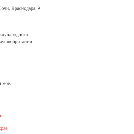
очи, Краснодара, 9
еждународного
Великобритании.
и мое.
я
крае